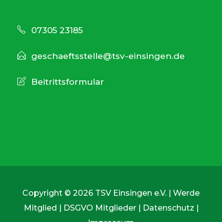
07305 23185
geschaeftsstelle@tsv-einsingen.de
Beitrittsformular
Copyright © 2026 TSV Einsingen e.V. |
Werde
Mitglied
|
DSGVO Mitglieder
|
Datenschutz
|