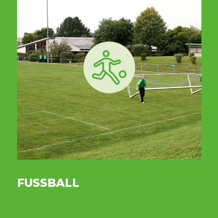
FUSSBALL
GY